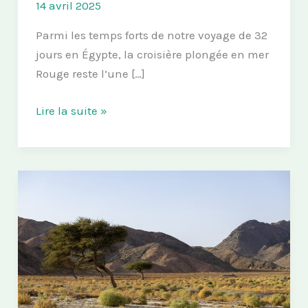
14 avril 2025
Parmi les temps forts de notre voyage de 32
jours en Égypte, la croisière plongée en mer
Rouge reste l’une […]
Croisière
Lire la suite »
plongée
en
Égypte
:
Notre
expérience
et
nos
conseils