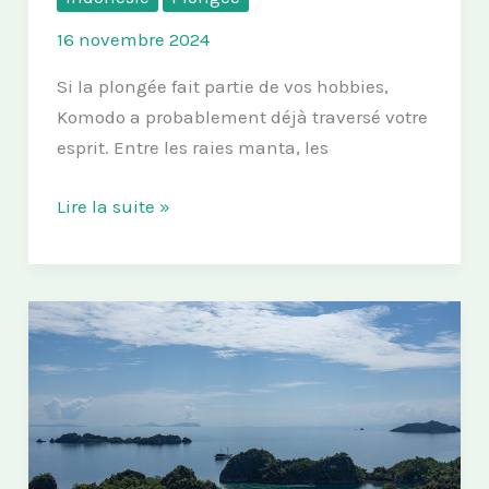
16 novembre 2024
Si la plongée fait partie de vos hobbies,
Komodo a probablement déjà traversé votre
esprit. Entre les raies manta, les
Plongée
Lire la suite »
à
Komodo
:
Spots,
avis
et
recommandations