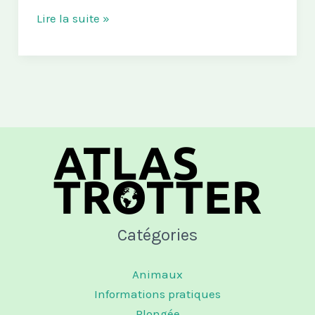
Voyager
Lire la suite »
aux
îles
Raja
Ampat
:
Itinéraire
et
conseils
Catégories
Animaux
Informations pratiques
Plongée