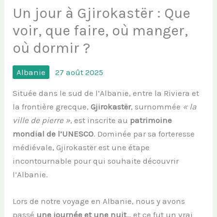
Un jour à Gjirokastër : Que
voir, que faire, où manger,
où dormir ?
Albanie
27 août 2025
Située dans le sud de l’Albanie, entre la Riviera et
la frontière grecque,
Gjirokastër
, surnommée
« la
ville de pierre »
, est inscrite au
patrimoine
mondial de l’UNESCO
. Dominée par sa forteresse
médiévale, Gjirokastër est une étape
incontournable pour qui souhaite découvrir
l’Albanie.
Lors de notre voyage en Albanie, nous y avons
passé
une journée et une nuit
… et ce fut un vrai